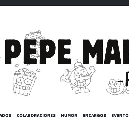
NSILLA POR
SALTAR
TADOS
COLABORACIONES
HUMOR
ENCARGOS
EVENTO
AL
CONTENIDO